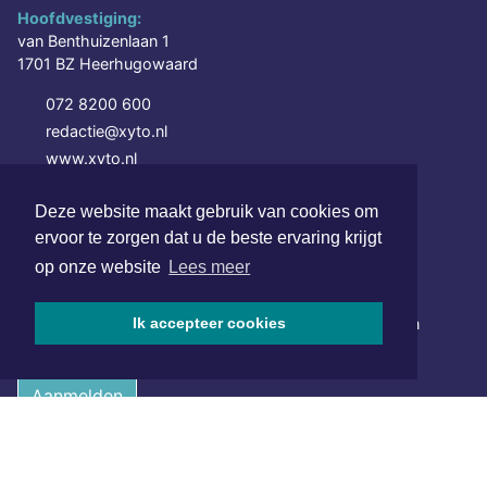
Hoofdvestiging:
van Benthuizenlaan 1
1701 BZ Heerhugowaard
072 8200 600
redactie@xyto.nl
www.xyto.nl
SOCIAL MEDIA
Deze website maakt gebruik van cookies om
ervoor te zorgen dat u de beste ervaring krijgt
op onze website
Lees meer
NIEUWSBRIEF AANMELDEN
Schrijf je in voor onze nieuwsbrief en krijg wekelijks een
Ik accepteer cookies
samenvatting van alle gebeurtenissen uit jouw regio.
Aanmelden
ONLINE DAGBLADEN