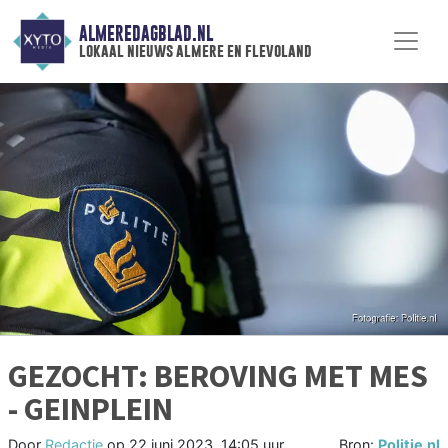
ALMEREDAGBLAD.NL
lokaal nieuws almere en flevoland
GEZOCHT: BEROVING MET MES
- GEINPLEIN
Door
Redactie
op
22 juni 2023, 14:05 uur
Bron:
Politie.nl