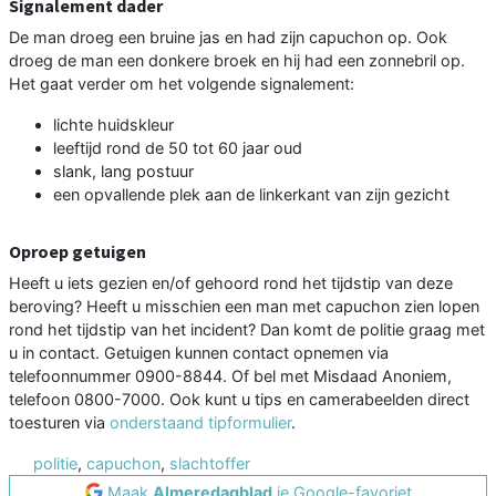
Signalement dader
De man droeg een bruine jas en had zijn capuchon op. Ook
droeg de man een donkere broek en hij had een zonnebril op.
Het gaat verder om het volgende signalement:
lichte huidskleur
leeftijd rond de 50 tot 60 jaar oud
slank, lang postuur
een opvallende plek aan de linkerkant van zijn gezicht
Oproep getuigen
Heeft u iets gezien en/of gehoord rond het tijdstip van deze
beroving? Heeft u misschien een man met capuchon zien lopen
rond het tijdstip van het incident? Dan komt de politie graag met
u in contact. Getuigen kunnen contact opnemen via
telefoonnummer 0900-8844. Of bel met Misdaad Anoniem,
telefoon 0800-7000. Ook kunt u tips en camerabeelden direct
toesturen via
onderstaand tipformulier
.
politie
,
capuchon
,
slachtoffer
Maak
Almeredagblad
je Google-favoriet