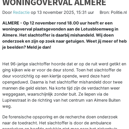
WONINGOVERVAL ALMERE
Door
Redactie
op
13 november 2025, 15:31 uur
Bron: Politie.nl
ALMERE - Op 12 november rond 18.00 uur heeft er een
woningoverval plaatsgevonden aan de Lotusbloemweg in
Almere. Het slachtoffer is daarbij mishandeld. Wij doen
onderzoek en zijn op zoek naar getuigen. Weet jij meer of heb
je beelden? Meld je dan!
Het 96-jarige slachtoffer hoorde dat er op de ruit werd getikt en
ging kijken wie er voor de deur stond. Toen het slachtoffer de
deur voorzichtig op een kiertje opende, werd deze hard
opengeduwd. Daarna is het slachtoffer mishandeld door twee
mannen die geld eisten. Na korte tijd zijn de verdachten weer
weggegaan, waarschijnlijk zonder buit. Ze liepen via de
Lupinestraat in de richting van het centrum van Almere Buiten
weg.
De forensische opsporing en de recherche doen onderzoek
naar de toedracht. Het slachtoffer is door de ambulance
nagekeken en hoefde gelukkig niet mee naar het ziekenhuis.