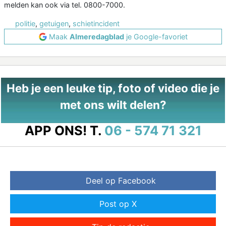
melden kan ook via tel. 0800-7000.
politie
,
getuigen
,
schietincident
Maak
Almeredagblad
je Google-favoriet
Heb je een leuke tip, foto of video die je
met ons wilt delen?
APP ONS!
T.
06 - 574 71 321
Deel op Facebook
Post op X