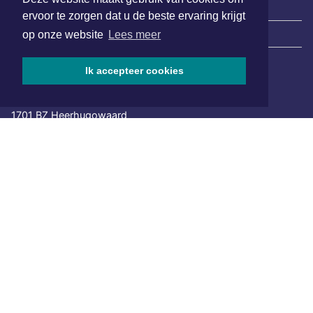
ervoor te zorgen dat u de beste ervaring krijgt
|
Nieuws | Sport | Evenementen
op onze website
Lees meer
Ik accepteer cookies
Hoofdvestiging:
van Benthuizenlaan 1
1701 BZ Heerhugowaard
072 8200 600
redactie@xyto.nl
www.xyto.nl
SOCIAL MEDIA
NIEUWSBRIEF AANMELDEN
Schrijf je in voor onze nieuwsbrief en krijg wekelijks een
samenvatting van alle gebeurtenissen uit jouw regio.