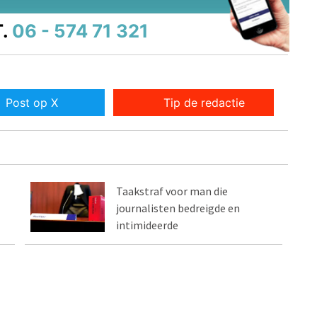
.
06 - 574 71 321
Post op X
Tip de redactie
Taakstraf voor man die
journalisten bedreigde en
intimideerde