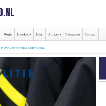
D.NL
d
e
Regio
Specials
Sport
Uitgaan
Vacatures
Contact
 in winkelcentrum Muziekwijk