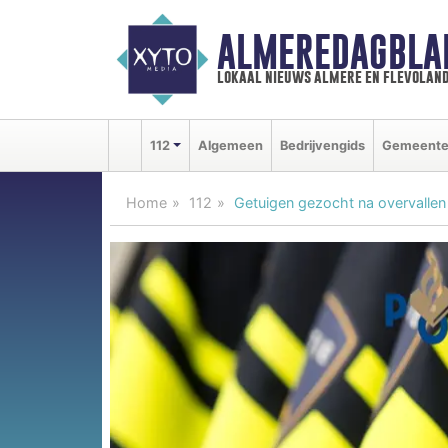
ALMEREDAGBLA
lokaal nieuws almere en flevolan
112
Algemeen
Bedrijvengids
Gemeent
Home
112
Getuigen gezocht na overvallen