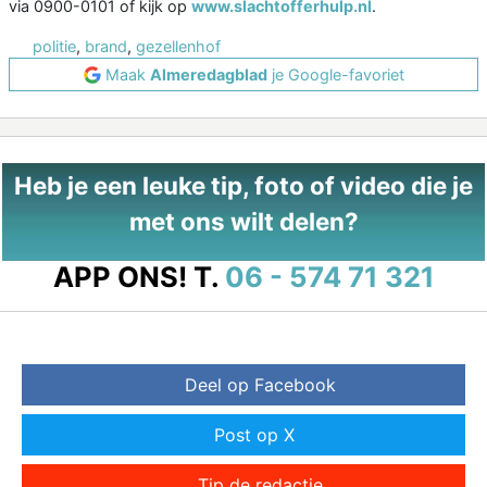
via 0900-0101 of kijk op
www.slachtofferhulp.nl
.
politie
,
brand
,
gezellenhof
Maak
Almeredagblad
je Google-favoriet
Heb je een leuke tip, foto of video die je
met ons wilt delen?
APP ONS!
T.
06 - 574 71 321
Deel op Facebook
Post op X
Tip de redactie