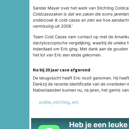
Sander Meyer over het werk van Stichting Coldca
Coldcasezaken is dat we zaken die soms jarenlan
onderzoek ik cold cases en zien we hoe aandacht 
vermissing uit 2008
.’
Team Cold Cases nam contact op met de Amerikaa
dactyloscopische vergelijking, waarbij de unieke
inderdaad om Eric ging. Met dank aan de gouden 
het lot van Eric een einde gekomen.
Na bij 20 jaar case afgerond
De terugvlucht heeft Eric nooit genomen. Hij heeft
Dankzij de recente identificatie van de overleden m
Nabestaanden kunnen nu, na jaren, het gemis van 
politie
,
stichting
,
eric
Heb je een leuke t