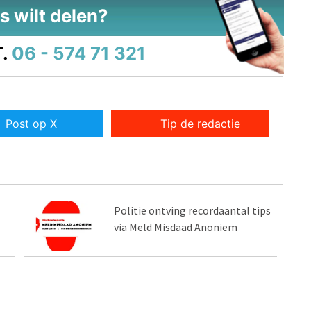
s wilt delen?
.
06 - 574 71 321
Post op X
Tip de redactie
Politie ontving recordaantal tips
via Meld Misdaad Anoniem