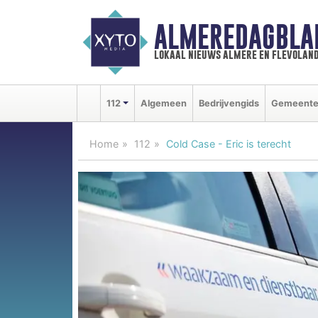
ALMEREDAGBLA
lokaal nieuws almere en flevolan
112
Algemeen
Bedrijvengids
Gemeent
Home
112
Cold Case - Eric is terecht