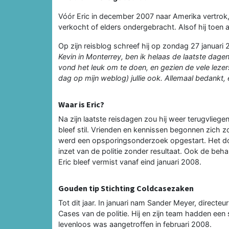
Vóór Eric in december 2007 naar Amerika vertrok, 
verkocht of elders ondergebracht. Alsof hij toen a
Op zijn reisblog schreef hij op zondag 27 januari 20
Kevin in Monterrey, ben ik helaas de laatste dagen 
vond het leuk om te doen, en gezien de vele lezers
dag op mijn weblog) jullie ook. Allemaal bedankt, e
Waar is Eric?
Na zijn laatste reisdagen zou hij weer terugvliege
bleef stil. Vrienden en kennissen begonnen zich z
werd een opsporingsonderzoek opgestart. Het do
inzet van de politie zonder resultaat. Ook de beha
Eric bleef vermist vanaf eind januari 2008.
Gouden tip Stichting Coldcasezaken
Tot dit jaar. In januari nam Sander Meyer, direct
Cases van de politie. Hij en zijn team hadden ee
levenloos was aangetroffen in februari 2008.