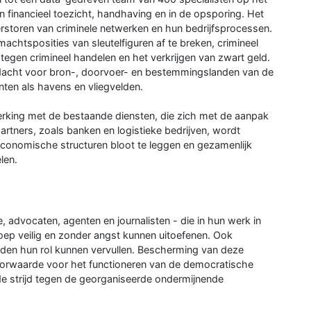
 en financieel toezicht, handhaving en in de opsporing. Het
rstoren van criminele netwerken en hun bedrijfsprocessen.
chtsposities van sleutelfiguren af te breken, crimineel
tegen crimineel handelen en het verkrijgen van zwart geld.
ndacht voor bron-, doorvoer- en bestemmingslanden van de
nten als havens en vliegvelden.
erking met de bestaande diensten, die zich met de aanpak
rtners, zoals banken en logistieke bedrijven, wordt
onomische structuren bloot te leggen en gezamenlijk
len.
ie, advocaten, agenten en journalisten - die in hun werk in
oep veilig en zonder angst kunnen uitoefenen. Ook
den hun rol kunnen vervullen. Bescherming van deze
oorwaarde voor het functioneren van de democratische
de strijd tegen de georganiseerde ondermijnende