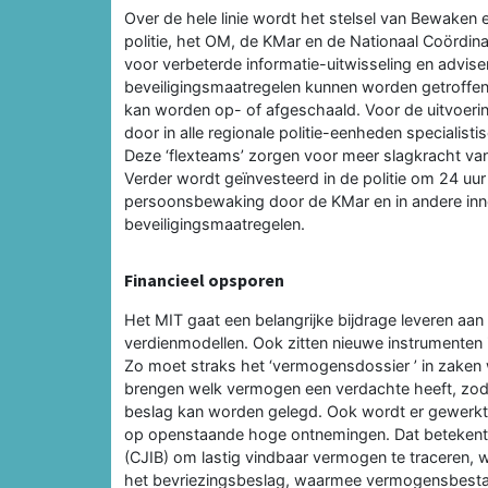
Over de hele linie wordt het stelsel van Bewaken e
politie, het OM, de KMar en de Nationaal Coördina
voor verbeterde informatie-uitwisseling en adviseri
beveiligingsmaatregelen kunnen worden getroffen bi
kan worden op- of afgeschaald. Voor de uitvoering
door in alle regionale politie-eenheden specialist
Deze ‘flexteams’ zorgen voor meer slagkracht van 
Verder wordt geïnvesteerd in de politie om 24 uur
persoonsbewaking door de KMar en in andere inn
beveiligingsmaatregelen.
Financieel opsporen
Het MIT gaat een belangrijke bijdrage leveren aan
verdienmodellen. Ook zitten nieuwe instrumenten i
Zo moet straks het ‘vermogensdossier ’ in zaken 
brengen welk vermogen een verdachte heeft, zoda
beslag kan worden gelegd. Ook wordt er gewerkt 
op openstaande hoge ontnemingen. Dat betekent ee
(CJIB) om lastig vindbaar vermogen te traceren,
het bevriezingsbeslag, waarmee vermogensbesta