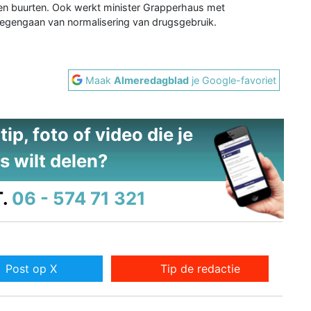
en buurten. Ook werkt minister Grapperhaus met
tegengaan van normalisering van drugsgebruik.
Maak
Almeredagblad
je Google-favoriet
ip, foto of video die je
s wilt delen?
.
06 - 574 71 321
Post op X
Tip de redactie