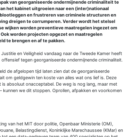
npak van georganiseerde ondermijnende criminaliteit te
an het kabinet uitgroeien naar een (inter)nationaal
blootleggen en frustreren van criminele structuren en
ing dreigen te corrumperen. Verder wordt het stelsel
rse wijken worden preventieve maatregelen ingezet om
n. Ook worden projecten opgezet en maatregelen
ld te brengen en af te pakken.
an Justitie en Veiligheid vandaag naar de Tweede Kamer heeft
offensief tegen georganiseerde ondermijnende criminaliteit.
ld de afgelopen tijd laten zien dat de georganiseerde
aait om geldgewin ten koste van alles wat ons lief is. Deze
 is absoluut onacceptabel. De weg is nog lang, maar met
wijs – kunnen we dit stoppen. Oprollen, afpakken en voorkomen
hting van het MIT door politie, Openbaar Ministerie (OM),
Douane, Belastingdienst, Koninklijke Marechaussee (KMar) en
n tot een data-gedreven team van 400 specialisten op het