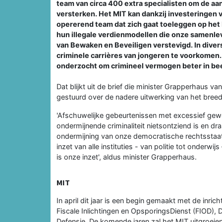
team van circa 400 extra specialisten om de aa
versterken. Het MIT kan dankzij investeringen v
opererend team dat zich gaat toeleggen op het 
hun illegale verdienmodellen die onze samenlev
van Bewaken en Beveiligen verstevigd. In dive
criminele carrières van jongeren te voorkome
onderzocht om crimineel vermogen beter in bee
Dat blijkt uit de brief die minister Grapperhaus v
gestuurd over de nadere uitwerking van het breed 
'Afschuwelijke gebeurtenissen met excessief gewe
ondermijnende criminaliteit nietsontziend is en dr
ondermijning van onze democratische rechtsstaat
inzet van alle instituties - van politie tot onder
is onze inzet', aldus minister Grapperhaus.
MIT
In april dit jaar is een begin gemaakt met de inric
Fiscale Inlichtingen en OpsporingsDienst (FIOD), 
Defensie. De komende jaren zal het MIT uitgroeie