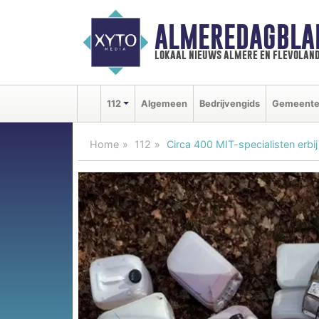
ALMEREDAGBLA
lokaal nieuws almere en flevolan
112
Algemeen
Bedrijvengids
Gemeent
Home
112
Circa 400 MIT-specialisten erbij