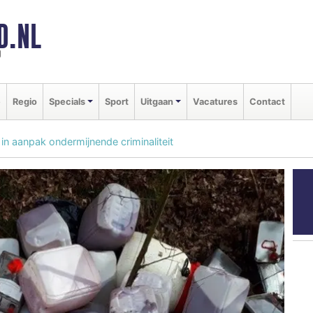
D.NL
d
e
Regio
Specials
Sport
Uitgaan
Vacatures
Contact
 in aanpak ondermijnende criminaliteit