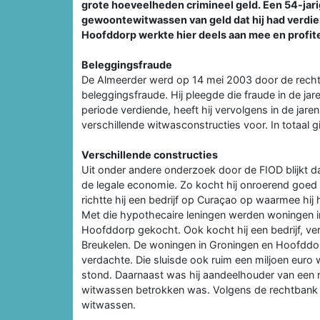
grote hoeveelheden crimineel geld. Een 54-jari
gewoontewitwassen van geld dat hij had verdien
Hoofddorp werkte hier deels aan mee en profite
Beleggingsfraude
De Almeerder werd op 14 mei 2003 door de recht
beleggingsfraude. Hij pleegde die fraude in de jar
periode verdiende, heeft hij vervolgens in de jar
verschillende witwasconstructies voor. In totaal g
Verschillende constructies
Uit onder andere onderzoek door de FIOD blijkt d
de legale economie. Zo kocht hij onroerend goed i
richtte hij een bedrijf op Curaçao op waarmee hij 
Met die hypothecaire leningen werden woningen i
Hoofddorp gekocht. Ook kocht hij een bedrijf, vers
Breukelen. De woningen in Groningen en Hoofddo
verdachte. Die sluisde ook ruim een miljoen euro 
stond. Daarnaast was hij aandeelhouder van een 
witwassen betrokken was. Volgens de rechtbank l
witwassen.