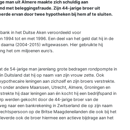
ge man uit Almere maakte zich schuldig aan
d met beleggingsfraude. Zijn 44-jarige broer uit
erde ervan door twee hypotheken bij hem af te sluiten.
bank in het Duitse Aken veroordeeld voor
en 1994 tot en met 1996. Een deel van het geld dat hij in de
en daarna (2004-2015) witgewassen. Hier gebruikte hij
ing het om miljoenen euro’s.
at de 54-jarige man jarenlang grote bedragen rondpompte in
n Duitsland dat hij op naam van zijn vrouw zette. Ook
hypothecaire leningen aan zichzelf en zijn broers verstrekte.
n onder andere Maarssen, Utrecht, Almere, Groningen en
trekte hij daar leningen aan én kocht hij een bedrijfspand in
rp werden gekocht door de 44-jarige broer van de
weg naar een bankrekening in Zwitserland die op zijn naam
rechtspersoon op de Britse Maagdeneilanden die ook bij het
everde ook de broer hiermee een actieve bijdrage aan het