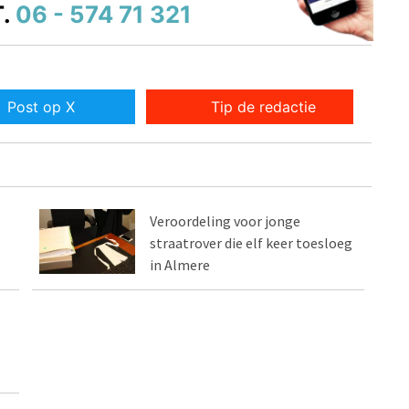
.
06 - 574 71 321
Post op X
Tip de redactie
Veroordeling voor jonge
straatrover die elf keer toesloeg
in Almere