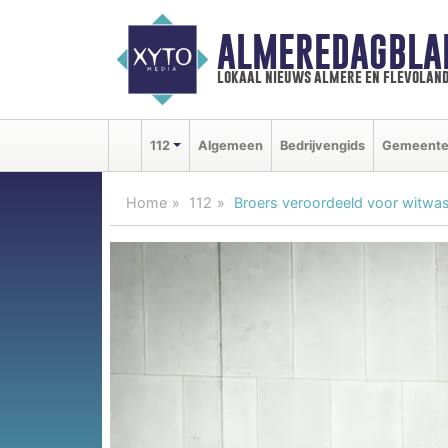
ALMEREDAGBLA
lokaal nieuws almere en flevolan
112
Algemeen
Bedrijvengids
Gemeent
Home
112
Broers veroordeeld voor witwas