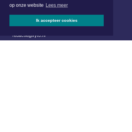
Hoofdvestiging:
op onze website
Lees meer
van Benthuizenlaan 1
1701 BZ Heerhugowaard
Ik accepteer cookies
072 8200 600
redactie@xyto.nl
www.xyto.nl
SOCIAL MEDIA
NIEUWSBRIEF AANMELDEN
Schrijf je in voor onze nieuwsbrief en krijg wekelijks een
samenvatting van alle gebeurtenissen uit jouw regio.
Aanmelden
ONLINE DAGBLADEN