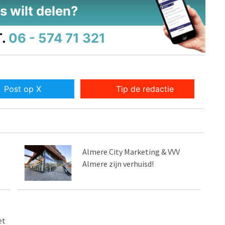
s wilt delen?
.
06 - 574 71 321
Post op X
Tip de redactie
Almere City Marketing & VVV
Almere zijn verhuisd!
et