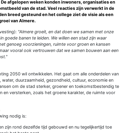
n. De afgelopen weken konden inwoners, organisaties en
tbeeld van de stad. Veel reacties zijn verwerkt in de
den breed gesteund en het college ziet de visie als een
groei van Almere.
vesting):
"Almere groeit, en dat doen we samen met onze
in goede banen te leiden. We willen een stad zijn waar
met genoeg voorzieningen, ruimte voor groen en kansen
g, maar vooral ook vertrouwen dat we samen bouwen aan een
st."
hting 2050 wil ontwikkelen. Het gaat om alle onderdelen van
, water, duurzaamheid, gezondheid, cultuur, economie en
 kansen om de stad sterker, groener en toekomstbestendig te
n en versterken, zoals het groene karakter, de ruimte voor
n
wing nodig is:
n zijn rond dezelfde tijd gebouwd en nu tegelijkertijd toe