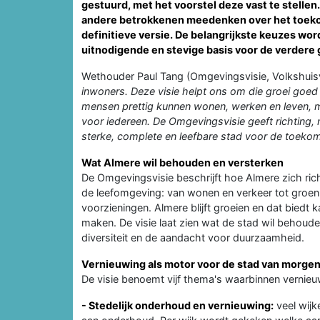
gestuurd, met het voorstel deze vast te stelle
andere betrokkenen meedenken over het toekoms
definitieve versie. De belangrijkste keuzes wor
uitnodigende en stevige basis voor de verdere 
Wethouder Paul Tang (Omgevingsvisie, Volkshuis
inwoners. Deze visie helpt ons om die groei goed 
mensen prettig kunnen wonen, werken en leven, 
voor iedereen. De Omgevingsvisie geeft richtin
sterke, complete en leefbare stad voor de toekom
Wat Almere wil behouden en versterken
De Omgevingsvisie beschrijft hoe Almere zich ric
de leefomgeving: van wonen en verkeer tot groen
voorzieningen. Almere blijft groeien en dat biedt
maken. De visie laat zien wat de stad wil behoude
diversiteit en de aandacht voor duurzaamheid.
Vernieuwing als motor voor de stad van morge
De visie benoemt vijf thema's waarbinnen vernieu
- Stedelijk onderhoud en vernieuwing:
veel wijke