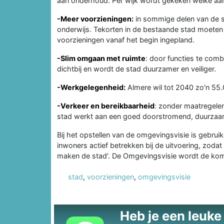
aan onderhoud. Per wijk wordt gekeken welke aan
-Meer voorzieningen:
in sommige delen van de st
onderwijs. Tekorten in de bestaande stad moete
voorzieningen vanaf het begin ingepland.
-Slim omgaan met ruimte
: door functies te com
dichtbij en wordt de stad duurzamer en veiliger.
-Werkgelegenheid:
Almere wil tot 2040 zo'n 55.
-Verkeer en bereikbaarheid
: zonder maatregele
stad werkt aan een goed doorstromend, duurzaa
Bij het opstellen van de omgevingsvisie is gebru
inwoners actief betrekken bij de uitvoering, zoda
maken de stad'. De Omgevingsvisie wordt de kom
stad
,
voorzieningen
,
omgevingsvisie
Heb je een leuke t