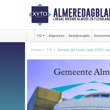
ALMEREDAGBLA
lokaal nieuws almere en flevolan
112
Algemeen
Bedrijvengids
Gemeent
Home
112
Almere zet koers naar 2050: o