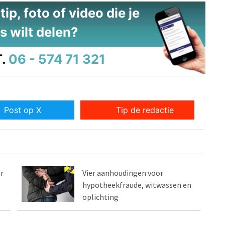
ip, foto of video die je
s wilt delen?
.
06 - 574 71 321
Post op X
Tip de redactie
r
Vier aanhoudingen voor
hypotheekfraude, witwassen en
oplichting