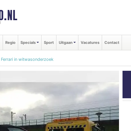
D.NL
d
e
Regio
Specials
Sport
Uitgaan
Vacatures
Contact
n Ferrari in witwasonderzoek