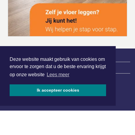
Deze website maakt gebruik van cookies om
ervoor te zorgen dat u de beste ervaring krijgt
|
Nieuws | Sport | Evenementen
op onze website
Lees meer
Hoofdvestiging:
Ik accepteer cookies
van Benthuizenlaan 1
1701 BZ Heerhugowaard
072 8200 600
redactie@xyto.nl
www.xyto.nl