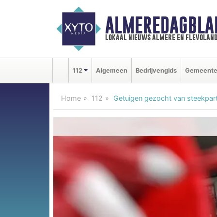
ALMEREDAGBLA
lokaal nieuws almere en flevolan
112
Algemeen
Bedrijvengids
Gemeent
Home
112
Getuigen gezocht van steekpart