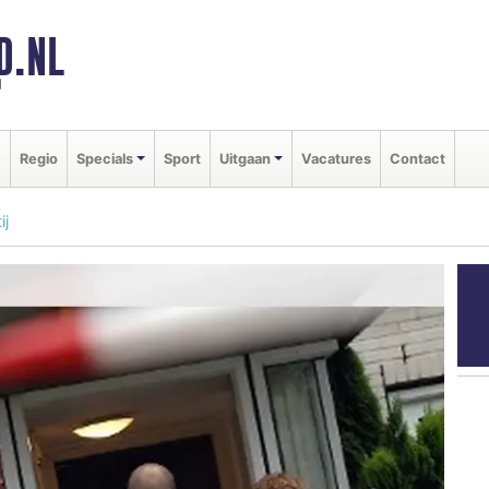
D.NL
d
e
Regio
Specials
Sport
Uitgaan
Vacatures
Contact
ij