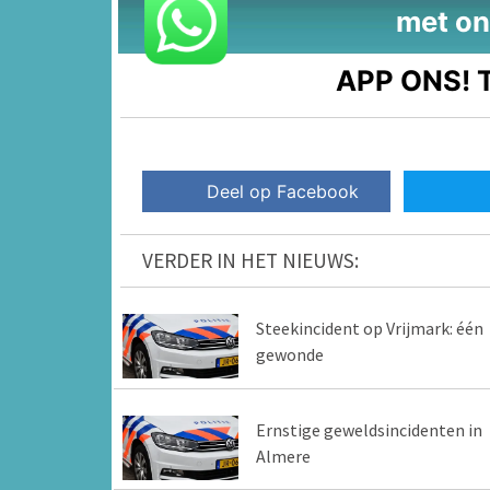
met on
APP ONS!
T
Deel op Facebook
VERDER IN HET NIEUWS:
Steekincident op Vrijmark: één
gewonde
Ernstige geweldsincidenten in
Almere