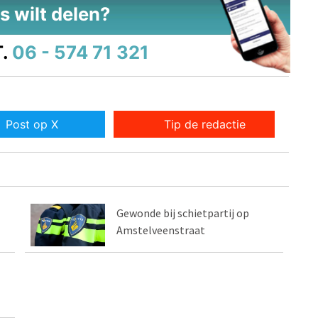
s wilt delen?
.
06 - 574 71 321
Post op X
Tip de redactie
Gewonde bij schietpartij op
Amstelveenstraat