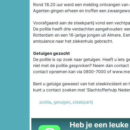
Rond 18.20 uur werd een melding ontvangen van e
Agenten gingen erheen en troffen een zwaargewon
Voorafgaand aan de steekpartij vond een vechtpar
De politie heeft drie verdachten aangehouden: een
Rotterdam en een 16-jarige jongen uit Almere. Een
ambulance naar het ziekenhuis gebracht.
Getuigen gezocht
De politie is op zoek naar getuigen. Heeft u iets 
niet met de politie gesproken? Neem dan contac
contact opnemen kan via 0800-7000 of www.me
Bent u getuige geweest van het steekincident en h
kunt u contact zoeken met ‘Slachtofferhulp Neder
politie
,
getuigen
,
steekpartij
Heb je een leuke t