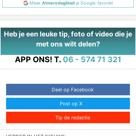
Maak
Almeredagblad
je Google-favoriet
Heb je een leuke tip, foto of video die je
met ons wilt delen?
APP ONS!
T.
06 - 574 71 321
Deel op Facebook
Post op X
Tip de redactie