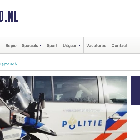
D.NL
d
e
Regio
Specials
Sport
Uitgaan
Vacatures
Contact
ing-zaak