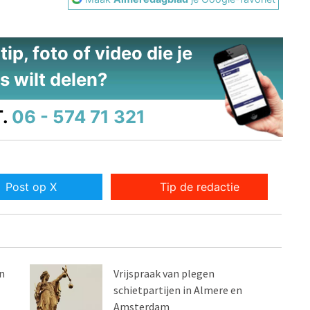
ip, foto of video die je
s wilt delen?
.
06 - 574 71 321
Post op X
Tip de redactie
n
Vrijspraak van plegen
schietpartijen in Almere en
Amsterdam