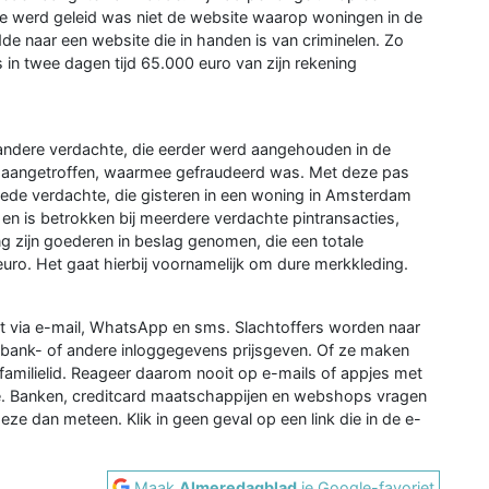
oe werd geleid was niet de website waarop woningen in de
e naar een website die in handen is van criminelen. Zo
 in twee dagen tijd 65.000 euro van zijn rekening
andere verdachte, die eerder werd aangehouden in de
 aangetroffen, waarmee gefraudeerd was. Met deze pas
eede verdachte, die gisteren in een woning in Amsterdam
n is betrokken bij meerdere verdachte pintransacties,
ng zijn goederen in beslag genomen, die een totale
o. Het gaat hierbij voornamelijk om dure merkkleding.
urt via e-mail, WhatsApp en sms. Slachtoffers worden naar
 bank- of andere inloggegevens prijsgeven. Of ze maken
 familielid. Reageer daarom nooit op e-mails of appjes met
e. Banken, creditcard maatschappijen en webshops vragen
eze dan meteen. Klik in geen geval op een link die in de e-
Maak
Almeredagblad
je Google-favoriet