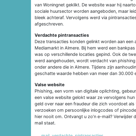
van Woningnet geklikt. De website waar hij naart
sociale huursector worden aangeboden, maar leidd
bleek achteraf. Vervolgens werd via pintransacties
afgeschreven.
Verdachte pintransacties
Deze transacties konden gelinkt worden aan een 
Mediamarkt in Almere. Bij hem werd een bankpas
was op verschillende locaties gepind. Ook de tw
werd aangehouden, wordt verdacht van phishing e
onder andere die in Almere. Tijdens zijn aanhoudi
geschatte waarde hebben van meer dan 30.000 eur
Valse website
Phishing, een vorm van digitale oplichting, gebe
een valse website gelokt waar ze vervolgens hun
geld over naar een fraudeur die zich voordoet als
verzoeken om persoonlijke inlogcodes of pincod
hier nooit om. Ontvangt u zo’n e-mail? Verwijder d
mail staat.
mail
,
verdachte
,
pintransacties