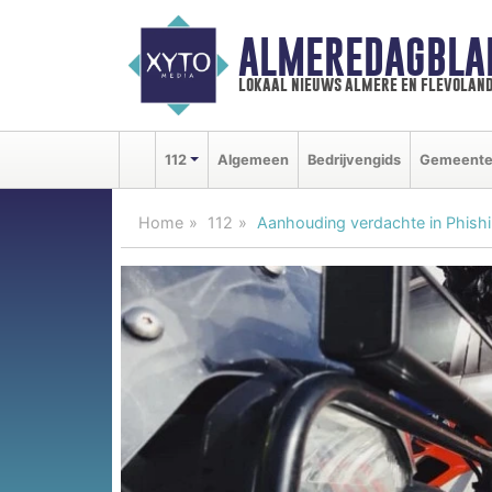
ALMEREDAGBLA
lokaal nieuws almere en flevolan
112
Algemeen
Bedrijvengids
Gemeent
Home
112
Aanhouding verdachte in Phish