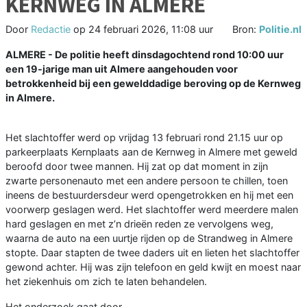
KERNWEG IN ALMERE
Door
Redactie
op
24 februari 2026, 11:08 uur
Bron:
Politie.nl
ALMERE - De politie heeft dinsdagochtend rond 10:00 uur
een 19-jarige man uit Almere aangehouden voor
betrokkenheid bij een gewelddadige beroving op de Kernweg
in Almere.
Het slachtoffer werd op vrijdag 13 februari rond 21.15 uur op
parkeerplaats Kernplaats aan de Kernweg in Almere met geweld
beroofd door twee mannen. Hij zat op dat moment in zijn
zwarte personenauto met een andere persoon te chillen, toen
ineens de bestuurdersdeur werd opengetrokken en hij met een
voorwerp geslagen werd. Het slachtoffer werd meerdere malen
hard geslagen en met z’n drieën reden ze vervolgens weg,
waarna de auto na een uurtje rijden op de Strandweg in Almere
stopte. Daar stapten de twee daders uit en lieten het slachtoffer
gewond achter. Hij was zijn telefoon en geld kwijt en moest naar
het ziekenhuis om zich te laten behandelen.
Het onderzoek gaat door.