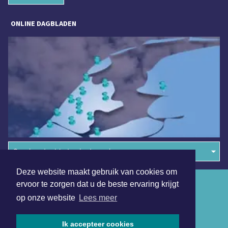
ONLINE DAGBLADEN
Overige dagbladen in de regio
Deze website maakt gebruik van cookies om
Algemene voorwaarden
ervoor te zorgen dat u de beste ervaring krijgt
op onze website
Lees meer
Disclaimer
Privacy Statement
Ik accepteer cookies